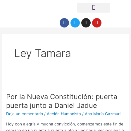
Ir
Menú
al
contenido
Facebook
Twitter
Instagram
Youtube
Ley Tamara
Por
la
Por la Nueva Constitución: puerta
Nueva
Constitución:
puerta junto a Daniel Jadue
puerta
Deja un comentario
/
Acción Humanista
/
Ana María Gazmuri
puerta
junto
Hoy con alegría y mucha convicción, comenzamos este fin de
a
semana en un puerta a puerta junto a vecinas y vecinos en La