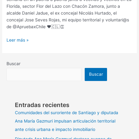
Daniel
Florida, sector Flor del Lazo con Chacón Zamora, junto a
Jadue
alcalde Daniel Jadue, el ex concejal Nicolás Hurtado, el
concejal Jose Seves Rojas, mi equipo territorial y voluntari@s
de @ApruebaxChile ♥️🇨🇱👏
Leer más »
Buscar
Buscar
Entradas recientes
Comunidades del suroriente de Santiago y diputada
Ana María Gazmuri impulsan articulación territorial
ante crisis urbana e impacto inmobiliario
Diputada Ana María Gazmuri destaca avance de