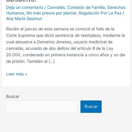
usuario
Deja un comentario
/
Cannabis
,
Comisión de Familia
,
Derechos
medicinal
Humanos
,
No más presos por plantar
,
Regulación Por La Paz
/
de
Ana María Gazmuri
cannabis,
Recién el jueves de esta semana se conoció el fallo de la
queda
Corte Suprema que dictó sentencia de reemplazo, mediante la
absuelto.
cual absuelve a Demetrio Jimenez, usuario medicinal de
cannabis, acusado de dos delitos del artículo 8 de la Ley
20.000, condenado en primera instancia a cinco años y un día
de prisión. También el […]
Leer más »
Buscar
Buscar